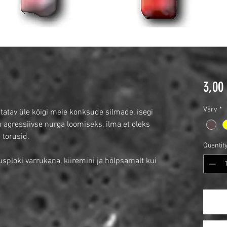
3,00
Värv
*
statav üle kõigi meie konksude silmade, isegi
m agressiivse nurga loomiseks, ilma et oleks
 torusid.
Quantit
ploki varrukana, kiiremini ja hõlpsamalt kui