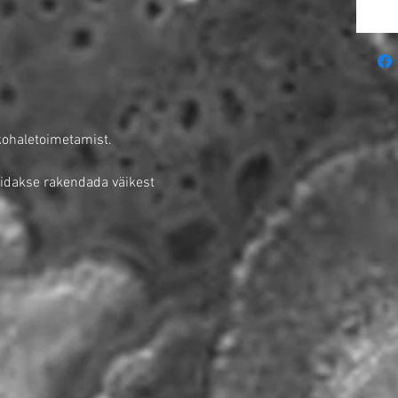
kohaletoimetamist.
idakse rakendada väikest