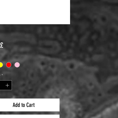
Price
 £
y
*
Add to Cart