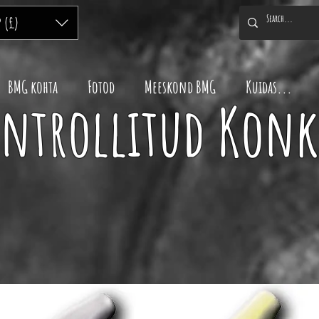
P (£)
BMG kohta
Fotod
Meeskond BMG
Kuidas...
ontrollitud Kon