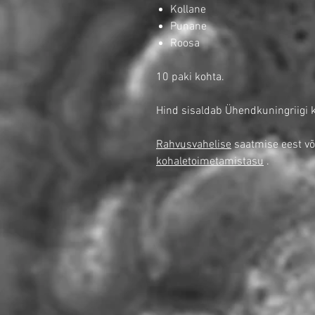
Kollane
Punane
Roosa
10 paki kohta.
Hind sisaldab Ühendkuningriigi 
Rahvusvahelise
saatmise eest võ
kohaletoimetamistasu
.