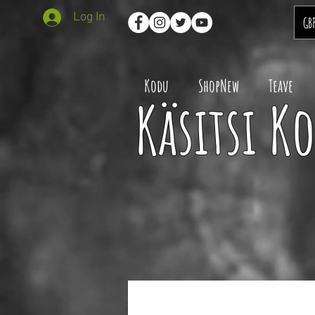
Log In
GB
Kodu
ShopNew
Teave
Käsitsi K