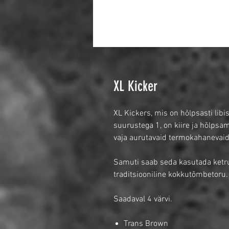
XL Kicker
XL Kickers, mis on hõlpsasti libi
suurustega 1, on kiire ja hõlpsa
vaja aurutavaid termokahanevaid
Samuti saab seda kasutada ketrus
traditsiooniline kokkutõmbetoru.
Saadaval 4 värvi.
Trans Brown