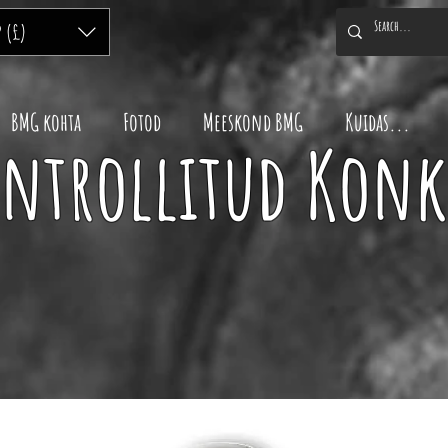
P (£)
BMG kohta
Fotod
Meeskond BMG
Kuidas...
ontrollitud Kon