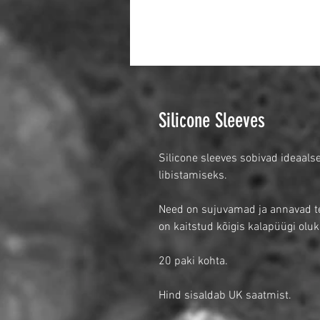
Silicone Sleeves
Silicone sleeves sobivad ideaals
libistamiseks.
Need on sujuvamad ja annavad te
on kaitstud kõigis kalapüügi olu
20 paki kohta.
Hind sisaldab UK saatmist.