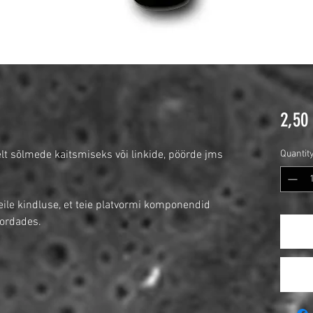
2,50
elt sõlmede kaitsmiseks või linkide, pöörde jms
Quantit
ile kindluse, et teie platvormi komponendid
kordades.