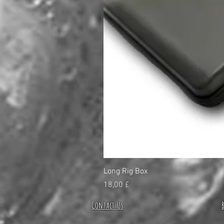
Long Rig Box
Price
18,00 £
Contact Us