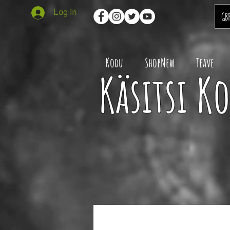
Log In
GB
Kodu
ShopNew
Teave
Käsitsi K