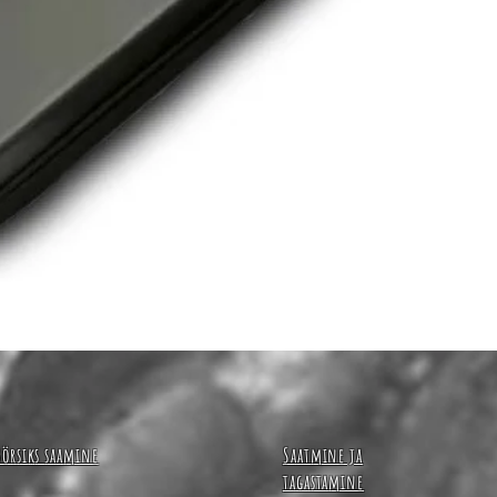
Quick View
Börsiks saamine
Saatmine ja
tagastamine