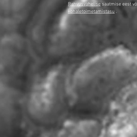
Rahvusvahelise
saatmise eest võ
kohaletoimetamistasu
.