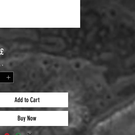
Price
 £
y
*
Add to Cart
Buy Now