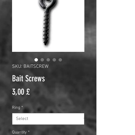
SKU: BAITSCREW
Bait Screws
Price
3,00 £
Ring
*
Quantity
*