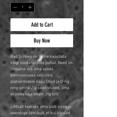
Add to Cart
Buy Now
Bait Screws on lihtne kasutada
kõigi söödatüüpide puhul. Need on
ideaalne viis oma sööda
kinnitamiseks sellistele
platvormidele nagu Chod ja D-rig
ning pinna-Zig seadistused, ilma
et oleks vaja enam „rig bitti”.
Lihtsalt keerake oma sööt sisse ja
veenduge täielikult, et kui söödud