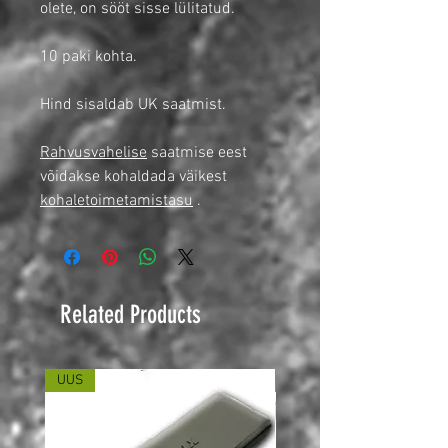
olete, on sööt sisse lülitatud.
10 paki kohta.
Hind sisaldab UK saatmist.
Rahvusvahelise
saatmise eest
võidakse kohaldada väikest
kohaletoimetamistasu
.
Related Products
UUS
UUS