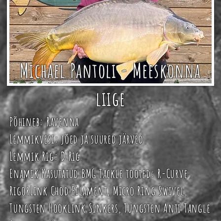
Michael Pantoli - Meeskonna
liige
Põhineb:
Ravenna
Lemmikvesi: jõed ja suured järved
Lemmik Rig:
D Rig
Enamik Kasutatud BMG Tackle tooted: R-Curve,
RigorLink Chod Filament, Micro Ring Swivel,
Tungsten Hooklink Sinkers, Tungsten Anti Tangle