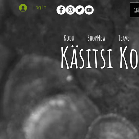
Log In
GB
Kodu
ShopNew
Teave
Käsitsi K