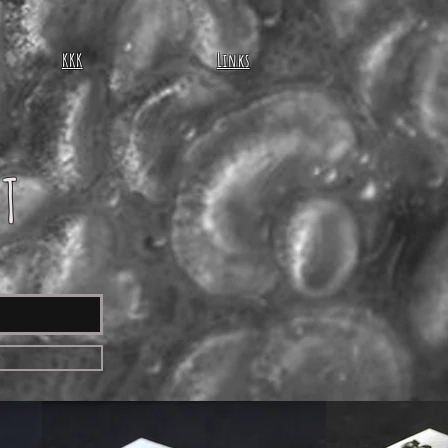
KKK
Links
ST