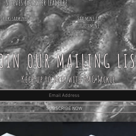
Sleeves ja Hawser Leadcore
Börsiks saamine
Saatmine ja
tagastamine
OIN OUR MAILING LI
Keep up to date with BMG Tackle
SUBSCRIBE NOW