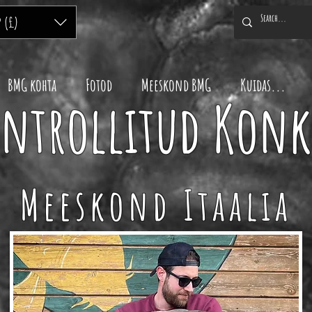
P (£)
BMG kohta
Fotod
Meeskond BMG
Kuidas...
ontrollitud Kon
Meeskond Itaalia