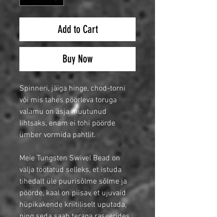
Add to Cart
Buy Now
Spinneri, jäiga hinge, chod-torni
või mis tahes pöörleva toruga
valamu on äsja muutunud
lihtsaks, enam ei tohi pöörde
ümber vormida pahtlit.
Meie Tungsten Swivel Bead on
välja töötatud selleks, et istuda
tihedalt üle puurisõlme sõlme ja
pöörde, kaal on piisav, et ujuvaid
hüpikakende kriitiliselt uputada,
ning seda saab teraga raseerides