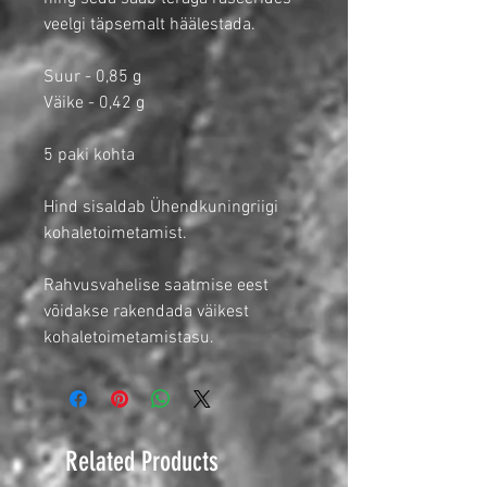
veelgi täpsemalt häälestada.
Suur - 0,85 g
Väike - 0,42 g
5 paki kohta
Hind sisaldab Ühendkuningriigi
kohaletoimetamist.
Rahvusvahelise saatmise eest
võidakse rakendada väikest
kohaletoimetamistasu.
Related Products