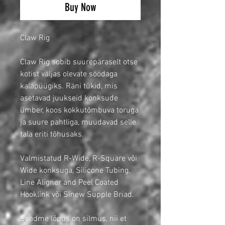
Buy Now
Claw Rig
Claw Rig sobib suurepäraselt otse
kotist väljas olevate söödaga
kalapüügiks. Räni tükid, mis
asetavad juukseid konksude
ümber, koos kokkutõmbuva toruga
ja suure pahtliga, muudavad selle
tala eriti tõhusaks.
Valmistatud R-Wide, R-Square või
Wide konksuga, Silicone Tubing,
Line Aligner and Peel Coated
Hooklink või Sinew Supple Briad.
Seadme lõpus on silmus, nii et