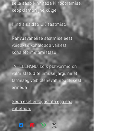
selle saab kinnitada kiirpööramise,
keppklambri jne külge.
Hind sisaldab UK saatmist.
Rahvusvahelise
saatmise eest
võidakse kohaldada väikest
kohaletoimetamistasu
.
TÄHELEPANU, kõik platvormid on
valmistatud tellimuse järgi, nii et
tarneaeg võib olenevalt nõudlusest
erineda
Seda eset ei tagastata ega saa
vahetada.