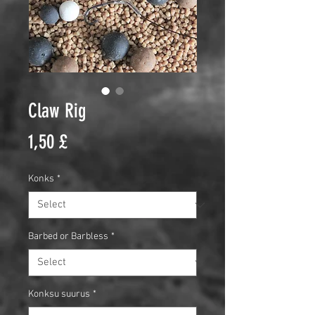
Claw Rig
Price
1,50 £
Konks
*
Barbed or Barbless
*
Konksu suurus
*