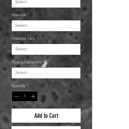
Hooklink
*
Hooklink värv
*
Tüve purustamine
*
Quantity
*
Add to Cart