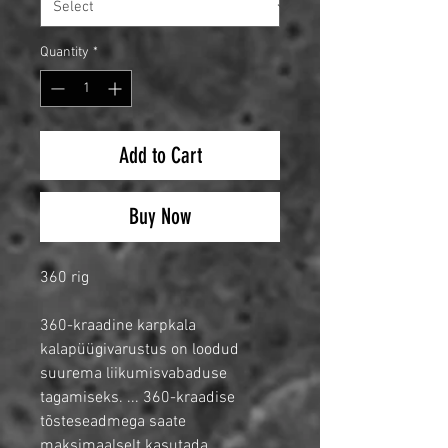
Quantity
*
Add to Cart
Buy Now
360 rig
360-kraadine karpkala
kalapüügivarustus on loodud
suurema liikumisvabaduse
tagamiseks. ... 360-kraadise
tõsteseadmega saate
maksimaalselt kasutada,