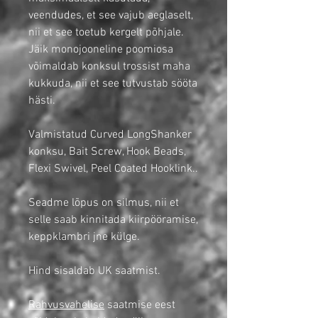
veendudes, et see vajub aeglaselt,
nii et see toetub kergelt põhjale.
Jäik monojooneline poomiosa
võimaldab konksul trossist maha
kukkuda, nii et see tutvustab sööta
hästi.
Valmistatud Curved LongShanker
konksu, Bait Screw, Hook Beads,
Flexi Swivel, Peel Coated Hooklink..
Seadme lõpus on silmus, nii et
selle saab kinnitada kiirpööramise,
keppklambri jne külge.
Hind sisaldab UK saatmist.
Rahvusvahelise
saatmise eest