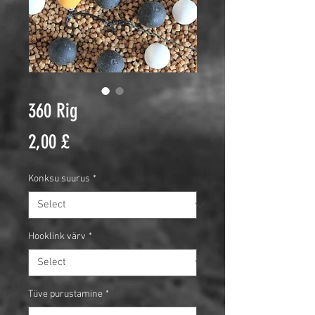
360 Rig
Price
2,00 £
Konksu suurus
*
Hooklink värv
*
Tüve purustamine
*