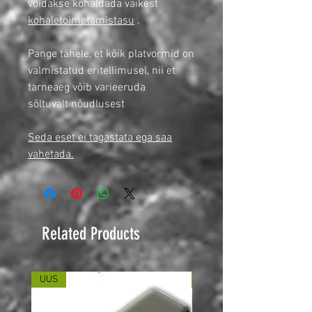
võidakse kohaldada väikest
kohaletoimetamistasu
.
Pange tähele, et kõik platvormid on
valmistatud eritellimusel, nii et
tarneaeg võib varieeruda
sõltuvalt nõudlusest
Seda eset ei tagastata ega saa
vahetada.
Related Products
UUS
UUS