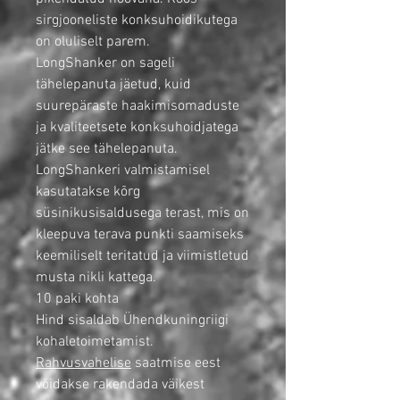
sirgjooneliste konksuhoidikutega
on oluliselt parem.
LongShanker on sageli
tähelepanuta jäetud, kuid
suurepäraste haakimisomaduste
ja kvaliteetsete konksuhoidjatega
jätke see tähelepanuta.
LongShankeri valmistamisel
kasutatakse kõrg
süsinikusisaldusega terast, mis on
kleepuva terava punkti saamiseks
keemiliselt teritatud ja viimistletud
musta nikli kattega.
10 paki kohta
Hind sisaldab Ühendkuningriigi
kohaletoimetamist.
Rahvusvahelise
saatmise eest
võidakse rakendada väikest