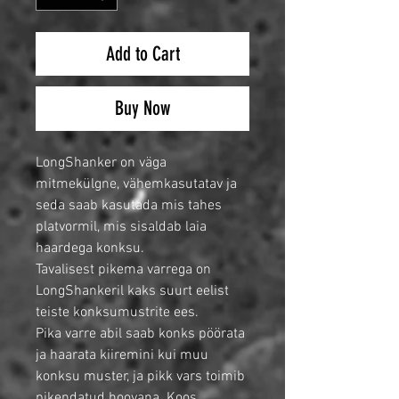
Add to Cart
Buy Now
LongShanker on väga
mitmekülgne, vähemkasutatav ja
seda saab kasutada mis tahes
platvormil, mis sisaldab laia
haardega konksu.
Tavalisest pikema varrega on
LongShankeril kaks suurt eelist
teiste konksumustrite ees.
Pika varre abil saab konks pöörata
ja haarata kiiremini kui muu
konksu muster, ja pikk vars toimib
pikendatud hoovana. Koos