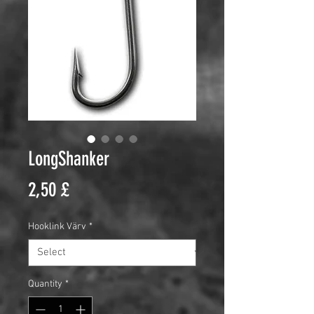
LongShanker
Price
2,50 £
Hooklink Värv
*
Quantity
*