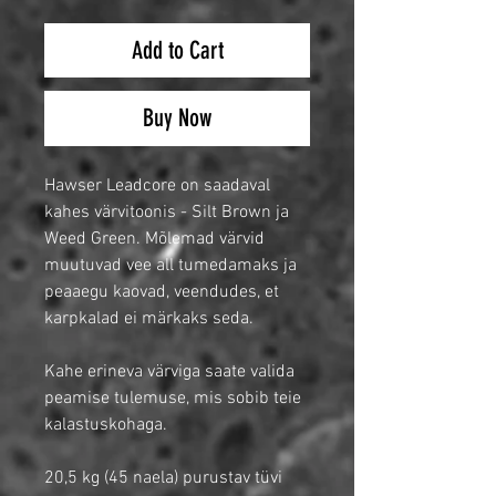
Add to Cart
Buy Now
Hawser Leadcore on saadaval
kahes värvitoonis - Silt Brown ja
Weed Green. Mõlemad värvid
muutuvad vee all tumedamaks ja
peaaegu kaovad, veendudes, et
karpkalad ei märkaks seda.
Kahe erineva värviga saate valida
peamise tulemuse, mis sobib teie
kalastuskohaga.
20,5 kg (45 naela) purustav tüvi