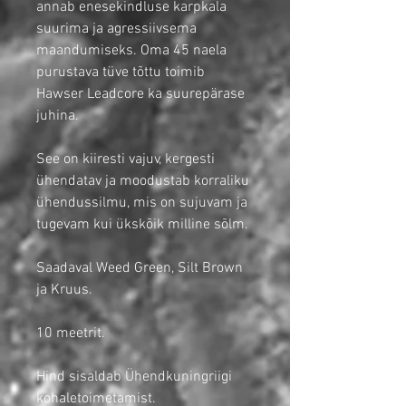
annab enesekindluse karpkala
suurima ja agressiivsema
maandumiseks. Oma 45 naela
purustava tüve tõttu toimib
Hawser Leadcore ka suurepärase
juhina.
See on kiiresti vajuv, kergesti
ühendatav ja moodustab korraliku
ühendussilmu, mis on sujuvam ja
tugevam kui ükskõik milline sõlm.
Saadaval Weed Green, Silt Brown
ja Kruus.
10 meetrit.
Hind sisaldab Ühendkuningriigi
kohaletoimetamist.