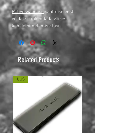
Rahvusvahelise
saatmise eest
võidakse rakendada väikest
kohaletoimetamise tasu.
Related Products
UUS
UUS