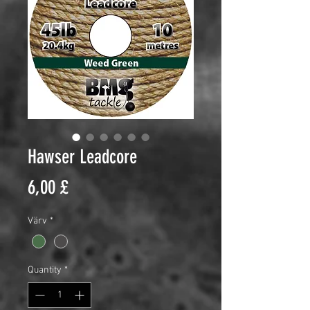
Hawser Leadcore
Price
6,00 £
Värv
*
Quantity
*